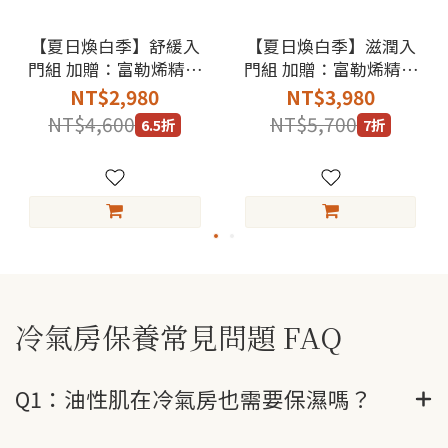
【夏日煥白季】舒緩入
【夏日煥白季】滋潤入
門組 加贈：富勒烯精華
門組 加贈：富勒烯精華
乳2mlx3
乳2mlx3
NT$2,980
NT$3,980
NT$4,600
NT$5,700
6.5折
7折
冷氣房保養常見問題 FAQ
Q1：油性肌在冷氣房也需要保濕嗎？