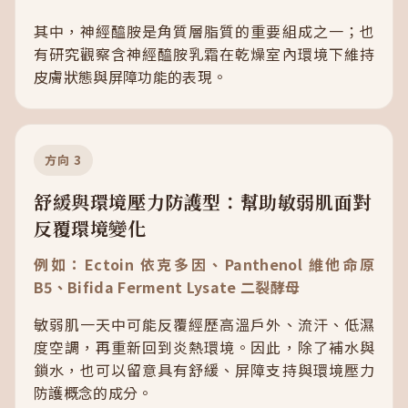
其中，神經醯胺是角質層脂質的重要組成之一；也
有研究觀察含神經醯胺乳霜在乾燥室內環境下維持
皮膚狀態與屏障功能的表現。
方向 3
舒緩與環境壓力防護型：幫助敏弱肌面對
反覆環境變化
例如：Ectoin 依克多因、Panthenol 維他命原
B5、Bifida Ferment Lysate 二裂酵母
敏弱肌一天中可能反覆經歷高溫戶外、流汗、低濕
度空調，再重新回到炎熱環境。因此，除了補水與
鎖水，也可以留意具有舒緩、屏障支持與環境壓力
防護概念的成分。