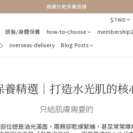
最懂敏弱肌的抗老專家
穩膚抗老保養首選
$
TWD
最懂敏弱肌的抗老專家
頭髮/身體保養
how-to-choose
membership
心
overseas-delivery
Blog Posts
保養精選｜打造水光肌的核
只給肌膚需要的
字部位總是油光滿面，兩頰卻乾燥緊繃，甚至常常爆