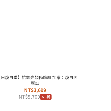
夏日煥白季】抗氧亮顏修護組 加贈：煥白面
膜x1
NT$3,699
NT$5,700
6.5折