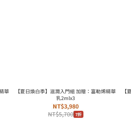
精華
【夏日煥白季】滋潤入門組 加贈：富勒烯精華
【
乳2mlx3
NT$3,980
NT$5,700
7折