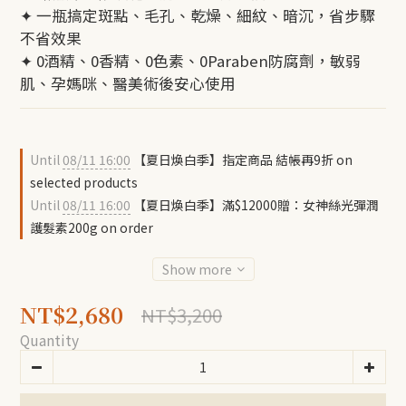
✦ 一瓶搞定斑點、毛孔、乾燥、細紋、暗沉，省步驟
不省效果
✦ 0酒精、0香精、0色素、0Paraben防腐劑，敏弱
肌、孕媽咪、醫美術後安心使用
Until
08/11 16:00
【夏日煥白季】指定商品 結帳再9折 on
selected products
Until
08/11 16:00
【夏日煥白季】滿$12000贈：女神絲光彈潤
護髮素200g on order
Show more
NT$2,680
NT$3,200
Quantity