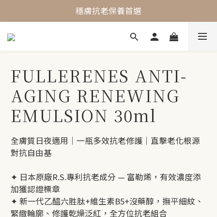
最懂敏弱肌的抗老專家
穩膚抗老保養首選
最懂敏弱肌的抗老專家
FULLERENES ANTI-
AGING RENEWING
EMULSION 30ml
全膚質日夜適用｜一瓶多效抗老修護｜直擊老化根源 
對抗自由基
✦ 日本原廠R.S.專利抗老成分 — 富勒烯，有效濃度添
加獲認證標章
✦ 新一代乙醯六胜肽+維生素B5+沒藥醇，撫平細紋、
緊緻輪廓、修護乾燥泛紅，全方位抗老組合