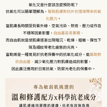
氧化又是什麼該怎麼預防呢？
抗氧化可以簡單理解為，
幫助肌膚對抗外在環境帶來的氧
化壓力
。
當肌膚長時間受到紫外線、空氣污染、熬夜、壓力或作息
不穩等因素影響，
自由基容易累積，
而自由肌就是使肌膚逐漸出現暗沉、乾燥、粗糙、彈性下
降及細紋等老化疲態的元兇。
富勒烯是一種常見於抗老保養中的抗氧化成分，能
幫助對
抗自由基、
減少氧化壓力對肌膚造成的影響，
因此廣泛應用於日常抗氧、防禦光老化的保養中。