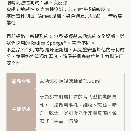
眼睛刺激性測試：無不良反應
皮膚光敏感性 & 光毒性測試：無光毒性或過敏反應
基因毒性測試（Ames 試驗、染色體異常測試）：無致突
變性
目前網路上所提及的 C70 型或羥基富勒烯的安全疑慮，與
我們採用的 RadicalSponge® N 完全不同。
本產品所使用的為 經原廠認證、具完整安全評估的專利成
分，並嚴格控管添加濃度，確保兼具高效抗氧化力與使用
安全性
產品名稱
富勒烯逆齡賦活精華乳 30ml
專為都市肌膚打造的現代型抗老防禦
乳，一瓶改善毛孔、細紋、斑點、暗
主要訴求
沉、乾燥，從肌膚老化連鎖反應的源
頭「自由基」清除