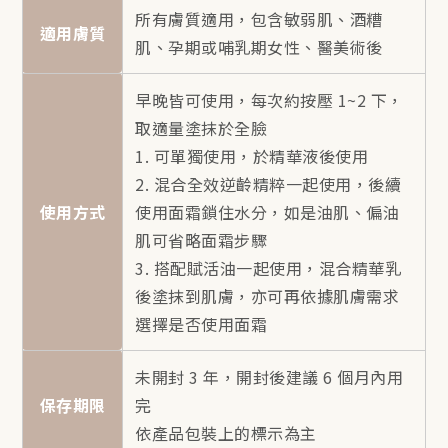
所有膚質適用，包含敏弱肌、酒糟
適用膚質
肌、孕期或哺乳期女性、醫美術後
早晚皆可使用，每次約按壓 1~2 下，
取適量塗抹於全臉
1. 可單獨使用，於精華液後使用
2. 混合全效逆齡精粹一起使用，後續
使用方式
使用面霜鎖住水分，如是油肌、偏油
肌可省略面霜步驟
3. 搭配賦活油一起使用，混合精華乳
後塗抹到肌膚，亦可再依據肌膚需求
選擇是否使用面霜
未開封 3 年，開封後建議 6 個月內用
保存期限
完
依產品包裝上的標示為主