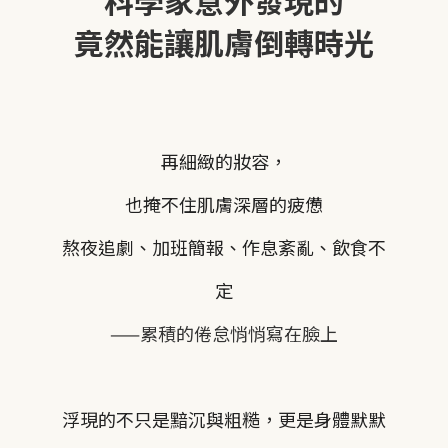
科學家意外發現的
竟然能讓肌膚倒轉時光
再細緻的妝容，
也掩不住肌膚深層的疲憊
熬夜追劇、加班簡報、作息紊亂、飲食不
定
——
累積的倦怠悄悄寫在臉上
浮現的不只是黯沉與粗糙，更是身體默默