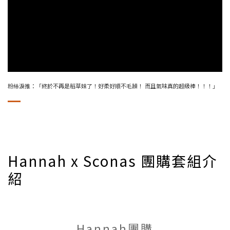
粉絲淚推：「終於不再是稻草妹了！好柔好順不毛躁！ 而且氣味真的超級棒！！！」
Hannah x Sconas 團購套組介
紹
Hannah團購