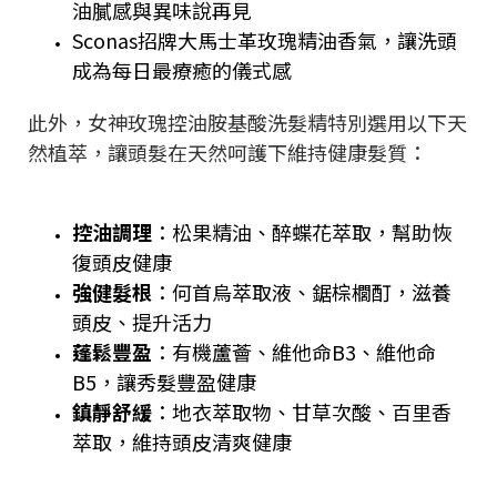
油膩感與異味說再見
Sconas招牌大馬士革玫瑰精油香氣，讓洗頭
成為每日最療癒的儀式感
此外，女神玫瑰控油胺基酸洗髮精特別選用以下天
然植萃，讓頭髮在天然呵護下維持健康髮質：
控油調理
：松果精油、醉蝶花萃取，幫助恢
復頭皮健康
強健髮根
：何首烏萃取液、鋸棕櫚酊，滋養
頭皮、提升活力
蓬鬆豐盈
：有機蘆薈、維他命B3、維他命
B5，讓秀髮豐盈健康
鎮靜舒緩
：地衣萃取物、甘草次酸、百里香
萃取，維持頭皮清爽健康