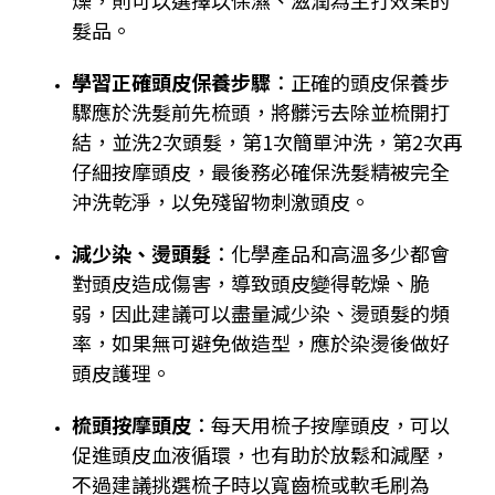
燥，則可以選擇以保濕、滋潤為主打效果的
髮品。
學習正確頭皮保養步驟
：正確的頭皮保養步
驟應於洗髮前先梳頭，將髒污去除並梳開打
結，並洗2次頭髮，第1次簡單沖洗，第2次再
仔細按摩頭皮，最後務必確保洗髮精被完全
沖洗乾淨，以免殘留物刺激頭皮。
減少染、燙頭髮
：化學產品和高溫多少都會
對頭皮造成傷害，導致頭皮變得乾燥、脆
弱，因此建議可以盡量減少染、燙頭髮的頻
率，如果無可避免做造型，應於染燙後做好
頭皮護理。
梳頭按摩頭皮
：每天用梳子按摩頭皮，可以
促進頭皮血液循環，也有助於放鬆和減壓，
不過建議挑選梳子時以寬齒梳或軟毛刷為