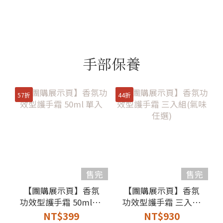
手部保養
57折
44折
售完
售完
【團購展示頁】香氛
【團購展示頁】香氛
功效型護手霜 50ml 單
功效型護手霜 三入組
入
(氣味任選)
NT$399
NT$930