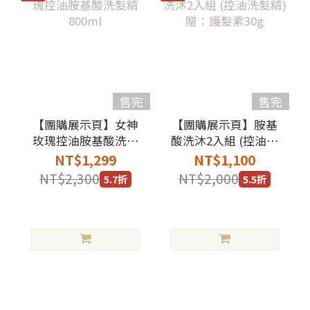
售完
售完
【團購展示頁】女神
【團購展示頁】胺基
玫瑰控油胺基酸洗髮
酸洗沐2入組 (控油洗
精 800ml
髮精) 贈：護髮素30g
NT$1,299
NT$1,100
NT$2,300
NT$2,000
5.7折
5.5折