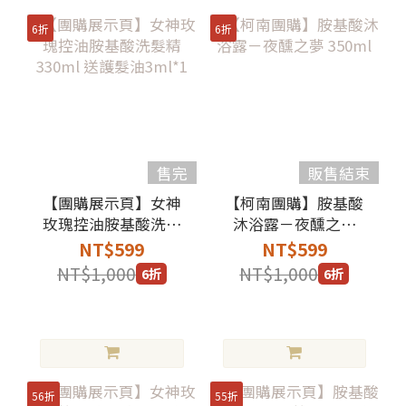
6折
6折
售完
販售結束
【團購展示頁】女神
【柯南團購】胺基酸
玫瑰控油胺基酸洗髮
沐浴露－夜醺之夢
精 330ml 送護髮油
350ml
NT$599
NT$599
3ml*1
NT$1,000
NT$1,000
6折
6折
56折
55折