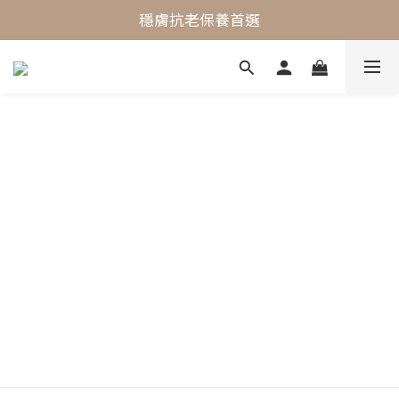
最懂敏弱肌的抗老專家
穩膚抗老保養首選
最懂敏弱肌的抗老專家