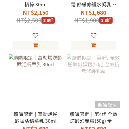
精粹 30ml
霜 舒緩修護水凝乳霜
50g
NT$2,150
NT$1,680
NT$2,500
NT$1,900
8.6折
8.8折
販售結束
續購限定｜富勒烯逆
續購限定｜第4代 全效
齡賦活精華乳 30ml
逆齡幻顏霜(50g) 全效
抗老修護乳霜
NT$2,680
NT$2,680