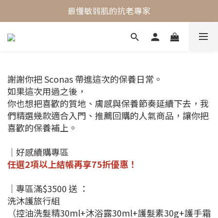
最懂敏弱肌的抗老專家
最懂敏弱肌的抗老專家
穩膚抗老保養首選
最懂敏弱肌的抗老專家
謝謝你把 Sconas 帶進這次的保養日常。
如果這次用過之後，
你也想把喜歡的質地、膚感與保養節奏延續下去，我
們精選幾款適合入門、推薦回購的人氣商品，讓你把
喜歡的保養補上。
｜好感續購專區
任選2項以上結帳再享75折優惠！
｜專區滿$3500 送 ：
洗沐護旅行組
（控油洗髮精30ml+沐浴露30ml+護髮素30g+護手霜