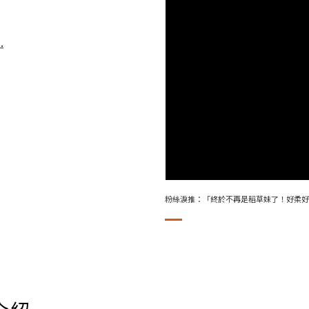
.
粉絲淚推：「終於不再是稻草妹了！好柔好