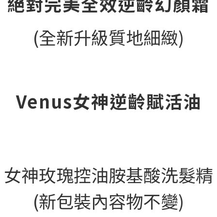
絕對完美全效逆齡幻顏霜
(全新升級質地細緻)
Venus女神逆齡賦活油
女神玫瑰控油胺基酸洗髮精
(新包裝內容物不變)