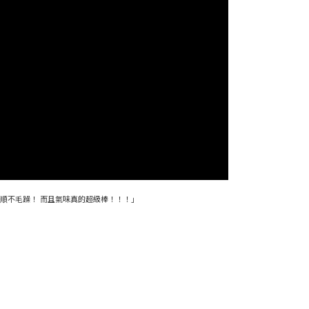
順不毛躁！ 而且氣味真的超級棒！！！」