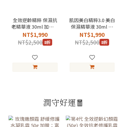
全效逆齡精粹 保濕抗
肌因美白精粹3.0 美白
老精華液 30ml 加贈：
保濕精華液 30ml 加
富勒烯精華乳2mlx2
贈：富勒烯精華乳
NT$1,990
NT$1,990
2mlx2
NT$2,500
NT$2,500
8折
8折
潤守好運🧧