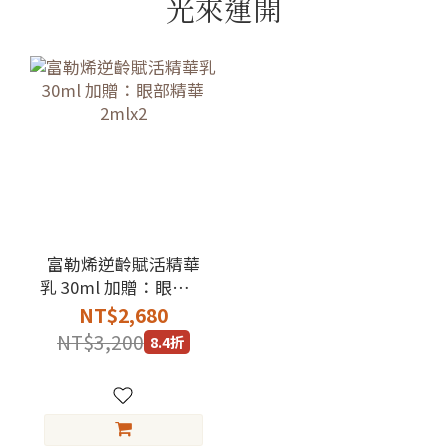
光來運開
富勒烯逆齡賦活精華
乳 30ml 加贈：眼部精
華2mlx2
NT$2,680
NT$3,200
8.4折