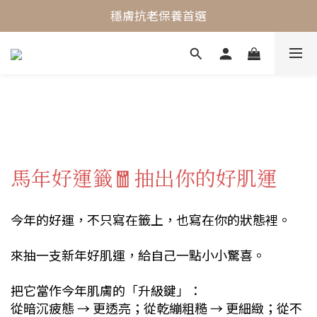
最懂敏弱肌的抗老專家
穩膚抗老保養首選
最懂敏弱肌的抗老專家
馬年好運籤🧧抽出你的好肌運
今年的好運，不只寫在籤上，也寫在你的狀態裡。
來抽一支新年好肌運，給自己一點小小驚喜。
把它當作今年肌膚的「升級鍵」：
從暗沉疲態 → 更透亮；從乾繃粗糙 → 更細緻；從不