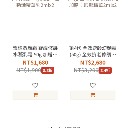
玫瑰嫩顏霜 舒緩修護
第4代 全效逆齡幻顏霜
水凝乳霜 50g 加贈：
(50g) 全效抗老修護乳
富勒烯精華乳2mlx2
霜 加贈：眼部精華
NT$1,680
NT$2,680
2mlx2
NT$1,900
NT$3,200
8.8折
8.4折