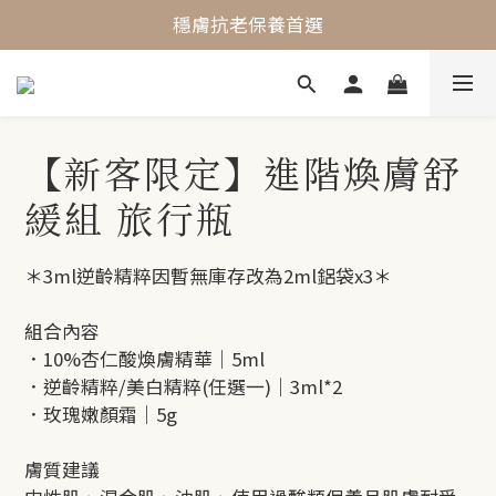
最懂敏弱肌的抗老專家
穩膚抗老保養首選
最懂敏弱肌的抗老專家
【新客限定】進階煥膚舒
緩組 旅行瓶
＊3ml逆齡精粹因暫無庫存改為2ml鋁袋x3＊
組合內容
．10%杏仁酸煥膚精華｜5ml
．逆齡精粹/美白精粹(任選一)｜3ml*2
．玫瑰嫩顏霜｜5g
膚質建議