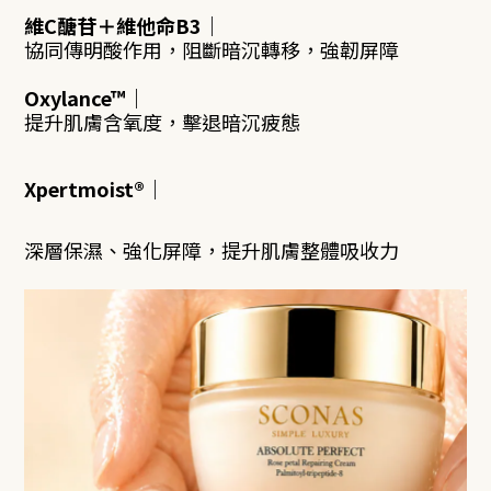
維C醣苷＋維他命B3
｜
協同傳明酸作用，阻斷暗沉轉移，強韌屏障
Oxylance™
｜
提升肌膚含氧度，擊退暗沉疲態
Xpertmoist®
｜
深層保濕、強化屏障，提升肌膚整體吸收力