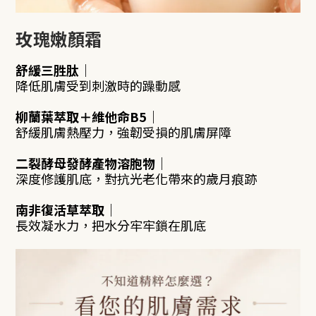
玫瑰嫩顏霜
舒緩三胜肽
｜
降低肌膚受到刺激時的躁動感
柳蘭葉萃取＋維他命B5
｜
舒緩肌膚熱壓力，強韌受損的肌膚屏障
二裂酵母發酵產物溶胞物
｜
深度修護肌底，對抗光老化帶來的歲月痕跡
南非復活草萃取
｜
長效凝水力，把水分牢牢鎖在肌底