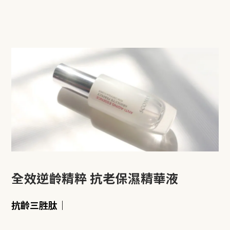
全效逆齡精粹 抗老保濕精華液
抗齡三胜肽｜