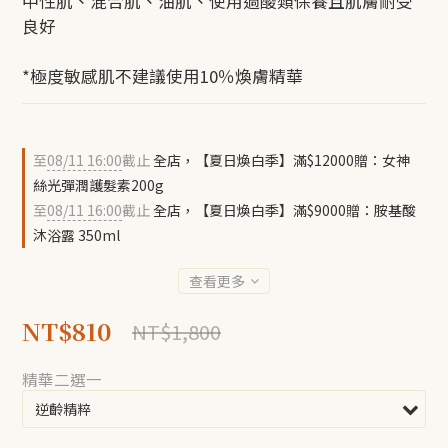
中性肌、混合肌、油肌、使用過酸類保養且肌膚耐受
良好
*極度敏感肌不建議使用10％煥膚精華
至
08/11 16:00
截止
全店，【夏日煥白季】滿$12000贈：女神
絲光彈潤護髮素200g
至
08/11 16:00
截止
全店，【夏日煥白季】滿$9000贈：胺基酸
沐浴露 350ml
查看更多
NT$810
NT$1,800
精華二選一