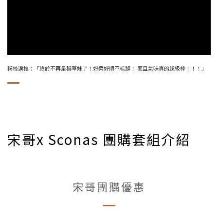
粉絲淚推：「終於不再是稻草妹了！好柔好順不毛躁！ 而且氣味真的超級棒！！！」
宋哥x Sconas 團購套組介紹
宋哥團購優惠