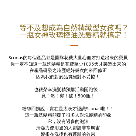
等不及想成為自然精緻型女孩嗎？
一瓶女神玫瑰控油洗髮精就搞定！
Sconas的每個產品都是團隊花費大量心血才打造出來的寶貝
你一定不知道一瓶洗髮精是花費至少1095天才製造出來的
在產品研發之時歷經好幾次的來回修正
因為我們對於品質絕對不妥協！
也很榮幸洗髮精預購活動開跑後，
竟！然！突！破！500瓶！
粉絲回饋說：實在是太晚才認識Sconas啦！！
這一瓶洗髮精顛覆了很多人對洗髮精的印象
它，沒有過多的泡沫
清潔力使用過的人都說非常厲害
髮根在洗後也有蓬鬆的效果