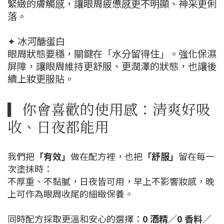
緊緻的膚觸感，讓眼周疲憊感更不明顯、神采更俐
落。
✦ 冰河醣蛋白
眼周狀態要穩，關鍵在「水分留得住」。強化保濕
屏障，讓眼周維持更舒服、更潤澤的狀態，也讓後
續上妝更服貼。
▎你會喜歡的使用感：清爽好吸
收、日夜都能用
我們把
「有效」
做在配方裡，也把
「舒服」
留在每一
次塗抹時：
不厚重、不黏膩，日夜皆可用，早上不影響妝感，晚
上可作為眼周收尾的細緻保養。
同時配方採取更溫和安心的選擇：
0 酒精／0 香料／