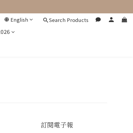
English
Search Products
2026
訂閱電子報