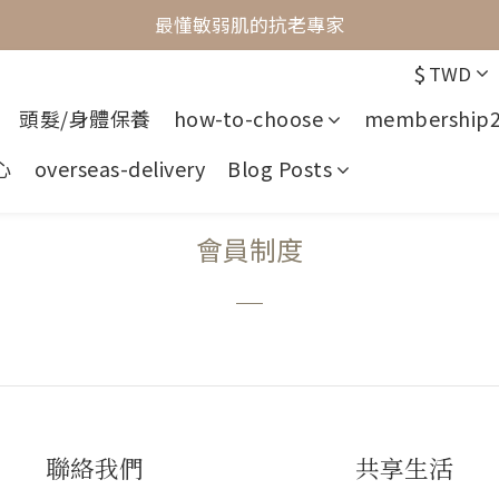
最懂敏弱肌的抗老專家
最懂敏弱肌的抗老專家
$
TWD
穩膚抗老保養首選
頭髮/身體保養
how-to-choose
membership
最懂敏弱肌的抗老專家
心
overseas-delivery
Blog Posts
會員制度
＿
聯絡我們
共享生活