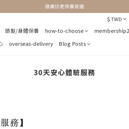
最懂敏弱肌的抗老專家
穩膚抗老保養首選
$
TWD
最懂敏弱肌的抗老專家
頭髮/身體保養
how-to-choose
membership
心
overseas-delivery
Blog Posts
30天安心體驗服務