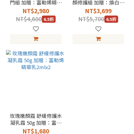
門組 加贈：富勒烯精華
顏修護組 加贈：煥白面
乳2mlx3
膜x1
NT$2,980
NT$3,699
NT$4,600
NT$5,700
6.5折
6.5折
玫瑰嫩顏霜 舒緩修護水
凝乳霜 50g 加贈：富勒
烯精華乳2mlx2
NT$1,680