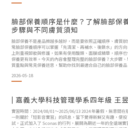
臉部保養順序是什麼？了解臉部保
步驟與不同膚質須知
臉部保養不是產品擦越多越好，而是要依照正確順序、膚質狀
常臉部保養順序可以掌握「先清潔、再補水、後鎖水」的方向
上則重視卸妝與修護，如果有使用酸類、面膜或精華，順序也
保養更有效率。今天的內容會整理完整的臉部保養 7 大步驟
質重點與常見保養迷思，幫助你找到最適合自己的臉部保養品
你做對了嗎？先掌握 3 大原則完整臉部保養 7 步驟早上與晚上
2026-05-18
質臉部保養重點日常肌膚保養方法FAQ總
| 嘉義大學科技管理學系四年級 王
實習時間：2024/08/01～2025/06/13 2024 年暑假，無
一則關於「短影音實習」的訊息，當下覺得新鮮又有趣，便投
試，正式加入了 Sconas 的行列，展開為期近一年的全遠端