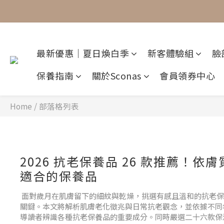
最新優惠｜夏日煥白季
新客體驗組
臉
保養指南
關於Sconas
會員領券中心
Home
/
部落格列表
2026 抗老保養品 26 款推薦！依
適合的保養品
面對歲月在肌膚留下的細紋與乾燥，挑選有感且溫和的抗老保
關鍵。本文將解析肌膚老化徵兆與日常抗老觀念，並依據不同
導讀者辨識各種抗老保養品的重要成分。同時嚴選二十六款保