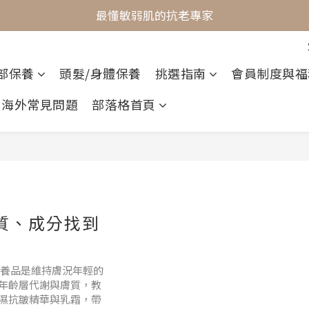
最懂敏弱肌的抗老專家
最懂敏弱肌的抗老專家
穩膚抗老保養首選
部保養
頭髮/身體保養
挑選指南
會員制度與福
最懂敏弱肌的抗老專家
海外常見問題
部落格首頁
膚質、成分找到
養品是維持膚況年輕的
年齡層代謝與膚質，教
濕抗皺精華與乳霜，帶