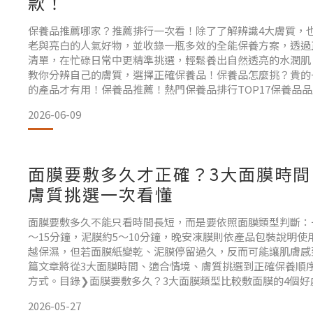
款！
保養品推薦哪家？推薦排行一次看！除了了解辨識4大膚質，也
老與亮白的人氣好物，並收錄一瓶多效的全能保養方案，透過
清單，在忙碌日常中更精準挑選，輕鬆養出自然透亮的水潤肌
教你分辨自己的膚質，選擇正確保養品！保養品怎麼挑？貴的
的產品才有用！保養品推薦！熱門保養品排行TOP17保養品品牌
三十FAQ總結 保養品推薦｜教你分辨自己的膚質，選擇正確
2026-06-09
日保養不可少！不論男女老少，日常的皮膚
面膜要敷多久才正確？3大面膜時間
膚質挑選一次看懂
面膜要敷多久不能只看時間長短，而是要依照面膜類型判斷：
～15分鐘，泥膜約5～10分鐘，晚安凍膜則依產品包裝說明
越保濕，但若面膜紙變乾、泥膜停留過久，反而可能讓肌膚感
篇文章將從3大面膜時間、適合情境、膚質挑選到正確保養順
方式。目錄❯面膜要敷多久？3大面膜類型比較敷面膜的4個好
膜？4 大膚質的面膜挑選建議提升面膜吸收力的技巧面膜推薦：Sc
2026-05-27
修水光生物纖維面膜FAQ總結 面膜要