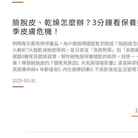
臉脫皮、乾燥怎麼辦？3分鐘看保養
季皮膚危機！
明明每天都有擦保養品，為什麼臉頰還是乾到脫皮？臉脫皮怎
入解析7大臉乾燥脫皮原因，並分享從「急救對策」到「長期
揭露8種常見錯誤習慣，幫你避免越保養越乾的陷阱。目錄一
事？導致臉脫皮的 7 個常見原因1. 天氣與環境影響2. 清潔與保
或皮膚疾病4. 年齡增長5. 內在健康因素6. 不良飲食及生活習慣
怎麼辦？短期急救＋長期保養雙管齊下！（一）皮膚乾燥脫皮
2025-03-31
保養指南（二）臉脫皮
1