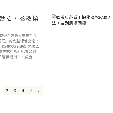
妙招，拯救換
麼辦？這篇文章帶你深
調理」的完整保養指南，
、臉頰脫皮到底是怎麼回
養方式錯誤3. 肌膚過敏
7. 醫美術後二、臉脫皮
怎麼救？臉脫皮的急救
2
3
4
5