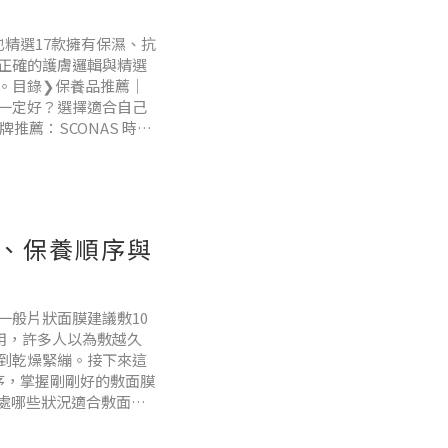
精選17款擁有保濕、抗
正確的護膚邏輯與精選
。目錄❯保養品推薦｜
一定好？選擇適合自己
推薦：SCONAS 時空
保養品！想要膚質好，平
、保養順序與
一般片狀面膜建議敷10
使用，許多人以為敷越久
到乾燥緊繃。接下來這
序，掌握剛剛好的敷面膜
處哪些狀況適合敷面
onas PDRN瑰泌瞬