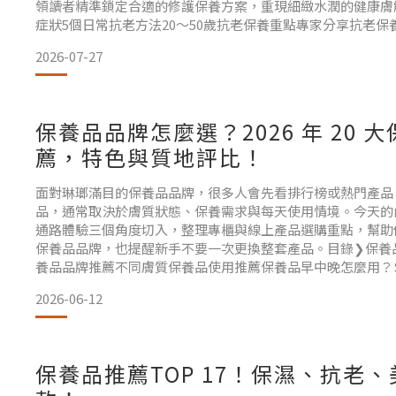
領讀者精準鎖定合適的修護保養方案，重現細緻水潤的健康膚
症狀5個日常抗老方法20～50歲抗老保養重點專家分享抗老保
養品推薦TOP26Sconas 品牌理念常見問題總結肌膚老化6
2026-07-27
並出現緊繃感。肌膚暗沉，失去原有光
保養品品牌怎麼選？2026 年 20 
薦，特色與質地評比！
面對琳瑯滿目的保養品品牌，很多人會先看排行榜或熱門產品
品，通常取決於膚質狀態、保養需求與每天使用情境。今天的
通路體驗三個角度切入，整理專櫃與線上產品選購重點，幫助
保養品品牌，也提醒新手不要一次更換整套產品。目錄❯保養品
養品品牌推薦不同膚質保養品使用推薦保養品早中晚怎麼用？Sco
結保養品品牌怎麼選？先看保養需求保養品的第一個篩選標準
2026-06-12
什麼，多數人的需求可以先分成 4 類：保濕
保養品推薦TOP 17！保濕、抗老