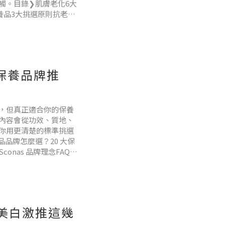
觸。目錄❯肌膚老化6大
養品3大挑選原則抗老保
大症狀肌膚變得乾燥缺水，
大保養品牌推
，但真正適合你的保養
內容會從功效、質地、
你用更清楚的標準挑選
品牌怎麼選？20 大保
nas 品牌理念FAQ總
，是你的肌膚目前需要
、美白激推這幾