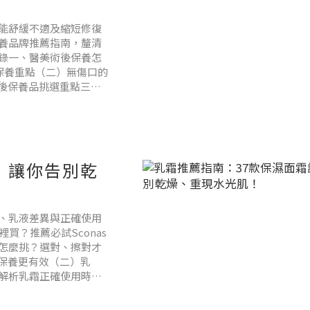
能舒緩不適及縮短修復
養品牌推薦指南，釐清
錄一、醫美術後保養怎
後保養重點（二）無傷口的
美後保養品挑選重點三、
品牌一次看！（一）
，讓你告別乾
、乳液差異與正確使用
買？推薦必試Sconas
怎麼挑？選對、擦對才
讓保養更有效（二）乳
解析乳霜正確使用時機
肌！（一）Sconas