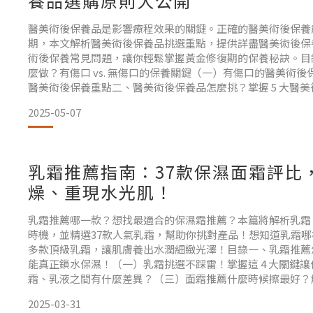
養品選購原則大公開
醫美術後保養品是影響療程效果的關鍵。正確的醫美術後保養
期，本文解析醫美術後保養品挑選重點，提供詳盡醫美術後保
術後保養常見問題，讓你輕鬆掌握黃金修復期的保養秘訣。目
麼做？有傷口 vs. 無傷口的保養關鍵（一）有傷口的醫美術
醫美術後保養重點二、醫美術後保養品怎麼挑？掌握 5 大醫
醫美術後、雷射術後保養品推薦排行榜│16 大醫美術後保養
2025-05-07
Sconas 逆齡精粹（二）Sconas 玫
乳霜推薦指南：37款保濕面霜評比
燥、重現水光肌！
乳霜推薦哪一款？想找最適合的保濕霜推薦？本篇將解析乳霜
時機，並精選37款人氣乳霜，幫助你挑對產品！想知道乳霜哪裡
多款頂級乳霜，讓肌膚養出水潤細緻光澤！目錄一、乳霜推薦
能真正鎖水保濕！（一）乳霜挑選不踩雷！掌握這 4 大關鍵
霜、乳液之間有什麼差異？（三）面霜推薦什麼時候擦最好？
二、保濕霜推薦買哪款？37 款保濕面霜推薦，讓你養出細緻水光
2025-03-31
富勒烯逆齡賦活精華乳（二）Scona