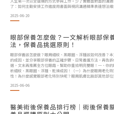
人生第一次以全遠端的方式參與工作。少了實體面對面的溝通
了：如何主動安排工作進度用書面與視訊溝通精準表達想法維
樣的工作模式，對還未出社會的我來說，既是一種挑戰，也是
2025-06-20
會。 ⸻ | 多元歷練：
眼部保養怎麼做？一文解析眼部保
法，保養品挑選原則！
眼部保養該怎麼做？眼周細紋、黑眼圈、浮腫該如何改善？本
的成因，並分享眼部保養的正確步驟、日常養護方法，再告訴
選，文末再推薦全方位眼霜，幫助你重拾明亮雙眼！一、你的
析細紋、黑眼圈、浮腫、乾燥成因！（一）為什麼眼周老化特
性！為什麼感覺眼部老化特別快呢？眼周肌膚比臉部其他部位
少，缺乏足夠保濕屏障，再加上表情活動頻繁，導致眼周成為
2025-06-06
日常保養不當，加上紫外線或生活壓力的影響，就會更容易造
醫美術後保養品排行榜｜術後保養