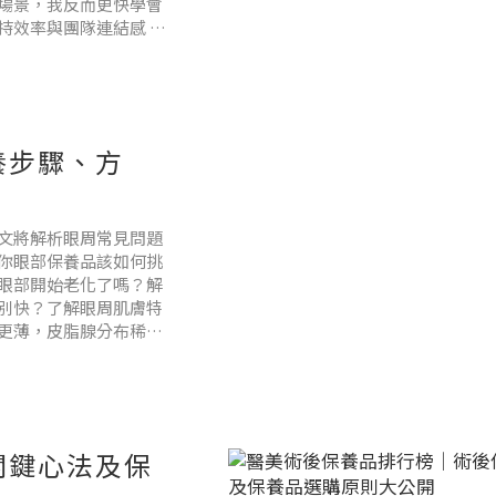
場景，我反而更快學會
持效率與團隊連結感 這
一個加速成長的機
養步驟、方
文將解析眼周常見問題
你眼部保養品該如何挑
眼部開始老化了嗎？解
別快？了解眼周肌膚特
更薄，皮脂腺分布稀
最容易老化的區域。若
成眼
關鍵心法及保