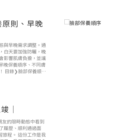
養原則、早晚
態與早晚需求調整。通
，白天要加強防曬，晚
會影響肌膚負擔，並讓
、早晚保養順序、不同膚
！ 目錄❯臉部保養順序
臉部保步驟大不同5 大膚
昱竣｜
意間在朋友的限時動態中看到
了履歷、順利通過面
實習旅程。 這份工作是我