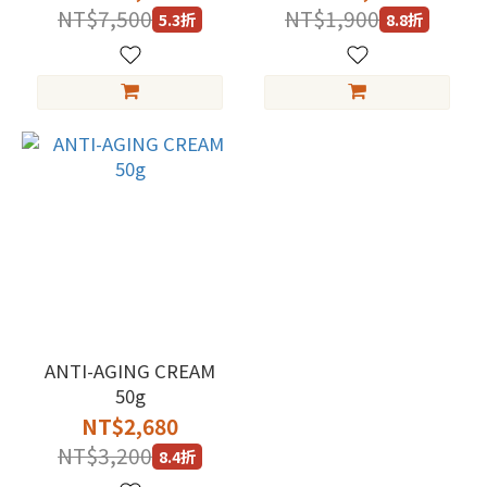
NT$7,500
NT$1,900
5.3折
8.8折
ANTI-AGING CREAM
50g
NT$2,680
NT$3,200
8.4折