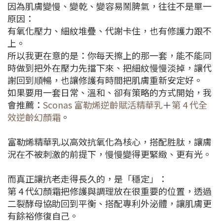
因為肌膚變慢、變乾、變容易鬧脾氣，往往不是單一
原因：
有氧化壓力、細紋堆疊、代謝卡住，也有修護力跟不
上。
所以我更在意的是：你每天擦上的那一套，能不能同
時做到
把外在壓力先擋下來、把細紋慢慢淡掉，讓代
謝回到順暢，
也讓修護有時間把肌膚重新安定好。
如果要用一套日常、溫和、卻有策略的方式開始，
我
會推薦：
Sconas 富勒烯逆齡賦活精華乳
＋
第 4 代全
效逆齡幻顏霜
。
富勒烯精華乳以高效抗氧化為核心，搭配胜肽，
讓膚
況在不被刺激的前提下，慢慢變得更緊緻、更有光。
而真正讓抗老走得長久的，是「穩定」：
第 4 代幻顏霜把修護與調理放在很重要的位置，
透過
二裂酵母協助回到平衡、搭配專利外泌體，讓肌膚更
有餘裕修復自己。