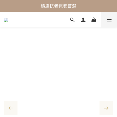
最懂敏弱肌的抗老專家
穩膚抗老保養首選
最懂敏弱肌的抗老專家